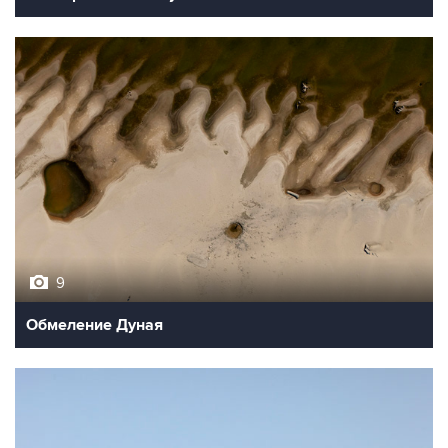
9
Обмеление Дуная