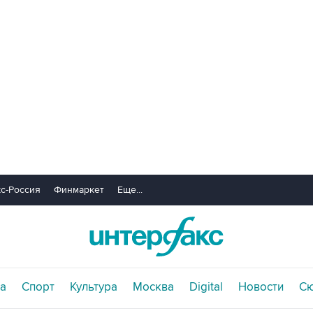
с-Россия
Финмаркет
Еще...
а
Спорт
Культура
Москва
Digital
Новости
С