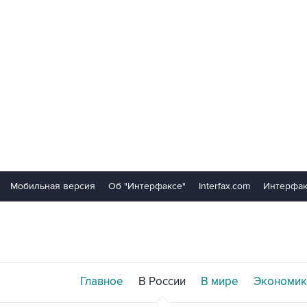
Мобильная версия
Об "Интерфаксе"
Interfax.com
Интерфак
Главное
В России
В мире
Экономик