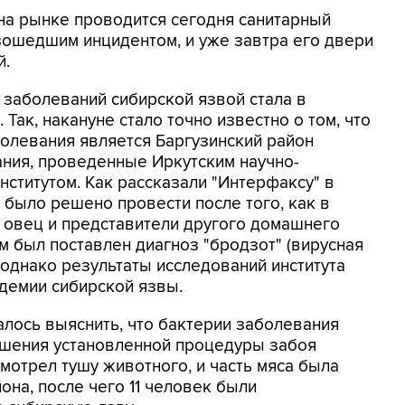
 на рынке проводится сегодня санитарный
изошедшим инцидентом, и уже завтра его двери
й.
 заболеваний сибирской язвой стала в
Так, накануне стало точно известно о том, что
болевания является Баргузинский район
ания, проведенные Иркутским научно-
ститутом. Как рассказали "Интерфаксу" в
 было решено провести после того, как в
 овец и представители другого домашнего
 был поставлен диагноз "бродзот" (вирусная
 однако результаты исследований института
демии сибирской язвы.
лось выяснить, что бактерии заболевания
ушения установленной процедуры забоя
мотрел тушу животного, и часть мяса была
она, после чего 11 человек были