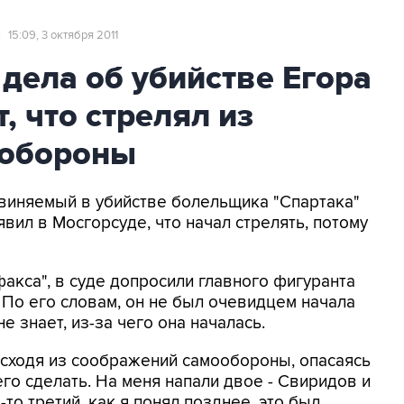
Ы
15:09, 3 октября 2011
дела об убийстве Егора
, что стрелял из
ообороны
бвиняемый в убийстве болельщика "Спартака"
вил в Мосгорсуде, что начал стрелять, потому
акса", в суде допросили главного фигуранта
 По его словам, он не был очевидцем начала
 знает, из-за чего она началась.
 исходя из соображений самообороны, опасаясь
его сделать. На меня напали двое - Свиридов и
-то третий, как я понял позднее, это был