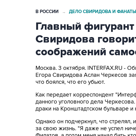
В РОССИИ
ДЕЛО СВИРИДОВА И ФАНАТ
→
Главный фигурант 
Свиридова говорит
соображений сам
Москва. 3 октября. INTERFAX.RU - О
Егора Свиридова Аслан Черкесов зая
что боялся, что его убьют.
Как передает корреспондент "Интерф
данного уголовного дела Черкесова.
драки на Кронштадтском бульваре и не
Однако он подчеркнул, что стрелял,
за свою жизнь. "Я даже не успел нич
Филатов, а потом меня начал бить кто