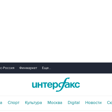
с-Россия
Финмаркет
Еще...
а
Спорт
Культура
Москва
Digital
Новости
С