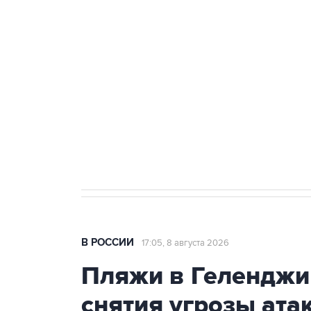
теракт на объекте Росгвардии
Беспилотные технологии и ИИ н
агрокомплексов
Социальная реклама, АНО «Национальные приоритеты».
И
Кабмин РФ разрешил до 1 июля 
бензина Евро 2, Евро 3, Евро 4
В РОССИИ
17:05, 8 августа 2026
Пляжи в Геленджи
снятия угрозы ат