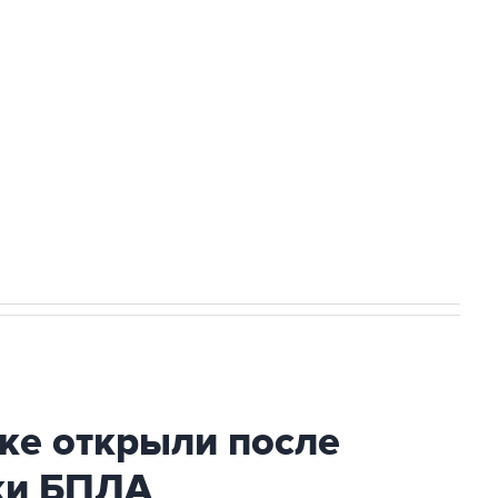
а службе у электросетевых объектов и
НН 7725383515 Erid: F7NfYUJCUneVdwcydK6A
2027 года импорт, выпуск и обращение
ке открыли после
аки БПЛА