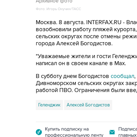
Архивное фото
Фото: Игорь Онучин/ТАСС
Москва. 8 августа. INTERFAX.RU - Вл
возобновили работу пляжей курорта
сельских округах после отмены режи
города Алексей Богодистов.
"Уважаемые жители и гости Геленджи
написал он в своем канале в Max.
В субботу днем Богодистов
сообщал
Дивноморском сельских округах закр
работой ПВО. Ограничения были вве
Геленджик
Алексей Богодистов
Купить подписку на
Подписа
профессиональную ленту
главных