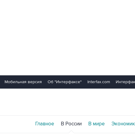
Мобильная версия
Об "Интерфаксе"
Interfax.com
Интерфак
Главное
В России
В мире
Экономик