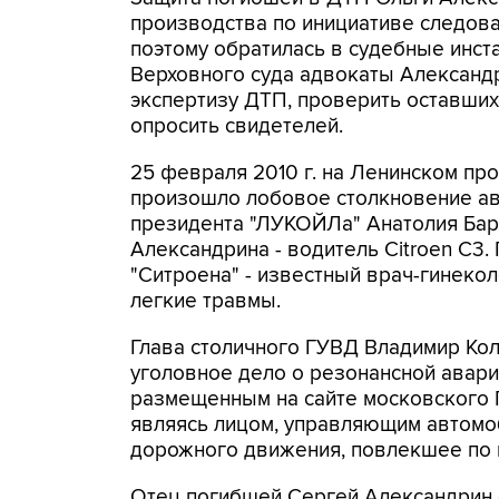
производства по инициативе следоват
поэтому обратилась в судебные инста
Верховного суда адвокаты Александ
экспертизу ДТП, проверить оставших
опросить свидетелей.
25 февраля 2010 г. на Ленинском пр
произошло лобовое столкновение ав
президента "ЛУКОЙЛа" Анатолия Барк
Александрина - водитель Citroen C3
"Ситроена" - известный врач-гинеко
легкие травмы.
Глава столичного ГУВД Владимир Коло
уголовное дело о резонансной авари
размещенным на сайте московского Г
являясь лицом, управляющим автомо
дорожного движения, повлекшее по 
Отец погибшей Сергей Александрин 