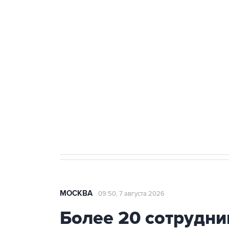
ФСБ сообщила о задержании в 
теракт на объекте Росгвардии
Беспилотные технологии и ИИ н
агрокомплексов
Социальная реклама, АНО «Национальные приоритеты».
И
Аксенов сообщил о четвертом п
Крым
МОСКВА
09:50, 7 августа 2026
Более 20 сотрудни