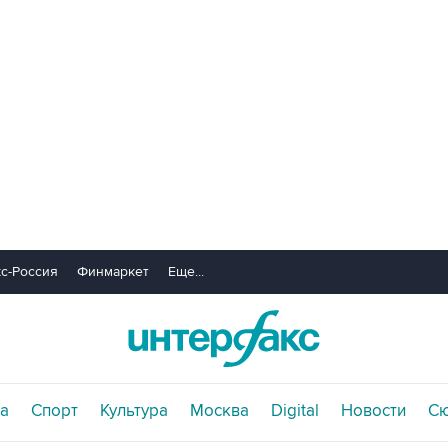
с-Россия
Финмаркет
Еще...
а
Спорт
Культура
Москва
Digital
Новости
С