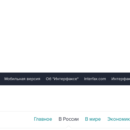
Мобильная версия
Об "Интерфаксе"
Interfax.com
Интерфак
Главное
В России
В мире
Экономик