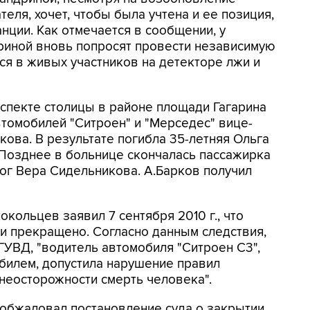
еля, хочет, чтобы была учтена и ее позиция,
нции. Как отмечается в сообщении, у
риной вновь попросят провести независимую
ся в живых участников на детекторе лжи и
оспекте столицы в районе площади Гагарина
томобилей "Ситроен" и "Мерседес" вице-
ова. В результате погибла 35-летняя Ольга
. Позднее в больнице скончалась пассажирка
лог Вера Сидельникова. А.Барков получил
кольцев заявил 7 сентября 2010 г., что
и прекращено. Согласно данным следствия,
УВД, "водитель автомобиля "Ситроен С3",
билем, допустила нарушение правил
неосторожности смерть человека".
обжаловал постановление суда о закрытии