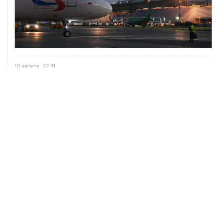
10 августа, 02:31
Доступ к интернету на Камчатке ограничат с 12 по 16
августа
09 августа, 22:39
Число жертв атаки БПЛА на Белгород выросло до
шести
09 августа, 21:58
Два мирных жителя погибли, семеро пострадали в
результате атаки БПЛА на ДНР
09 августа, 20:30
Что произошло за день: воскресенье, 9 августа
09 августа, 18:04