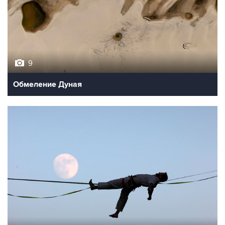
9
Обмеление Дуная