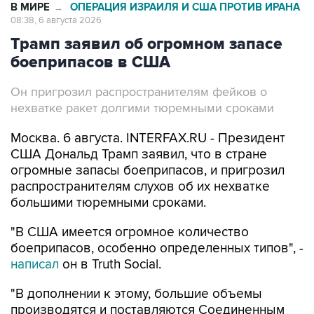
В МИРЕ
ОПЕРАЦИЯ ИЗРАИЛЯ И США ПРОТИВ ИРАНА
→
08:38, 6 августа 2026
Трамп заявил об огромном запасе
боеприпасов в США
Он пригрозил распространителям фейков о
нехватке ракет долгими тюремными сроками
Москва. 6 августа. INTERFAX.RU - Президент
США Дональд Трамп заявил, что в стране
огромные запасы боеприпасов, и пригрозил
распространителям слухов об их нехватке
большими тюремными сроками.
"В США имеется огромное количество
боеприпасов, особенно определенных типов", -
написал
он в Truth Social.
"В дополнении к этому, большие объемы
производятся и поставляются Соединенным