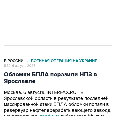
выходят на мировые рынки
Социальная реклама, АНО «Национальные приоритеты».
ИНН 7725383515 Erid: F7NfYUJCUneVdTRF8PRs
Трамп заявил, что переговоры с Ираном
начнутся в понедельник
В РОССИИ
ВОЕННАЯ ОПЕРАЦИЯ НА УКРАИНЕ
→
11:32, 6 августа 2026
Обломки БПЛА поразили НПЗ в
Ярославле
Москва. 6 августа. INTERFAX.RU - В
Ярославской области в результате последней
массированной атаки БПЛА обломки попали в
резервуар нефтеперерабатывающего завода,