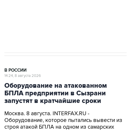
Социальная реклама, АНО «Национальные приоритеты».
ИНН 7725383515 Erid: F7NfYUJCUneVdwcydK6A
Кабмин РФ разрешил до 1 июля 2027 года
импорт, выпуск и обращение бензина Евро 2,
Евро 3, Евро 4
В РОССИИ
14:24, 8 августа 2026
Оборудование на атакованном
БПЛА предприятии в Сызрани
запустят в кратчайшие сроки
Москва. 8 августа. INTERFAX.RU -
Оборудование, которое пытались вывести из
строя атакой БПЛА на одном из самарских