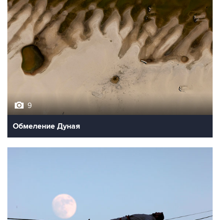
9
Обмеление Дуная