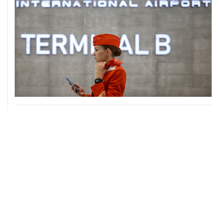
06 августа, 17:34
Американский фонд Human Rights Foundation признан
нежелательным в РФ
06 августа, 17:16
Москва не получала от Еревана официальных
обращений о прекращении концессии Южно-
Кавказской железной дороги
06 августа, 17:03
Пострадавшие от атак на Wildberries селлеры могут