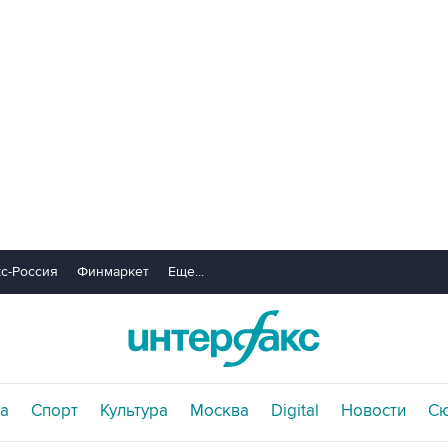
с-Россия
Финмаркет
Еще...
а
Спорт
Культура
Москва
Digital
Новости
С