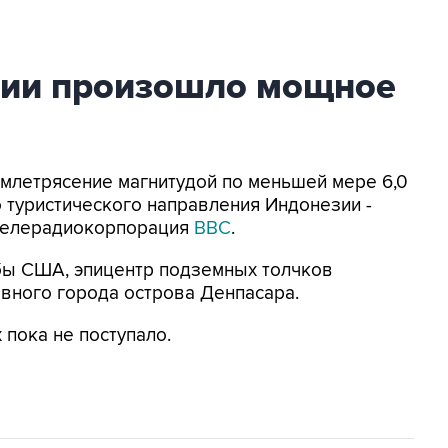
зии произошло мощное
Землетрясение магнитудой по меньшей мере 6,0
 туристического направления Индонезии -
 телерадиокорпорация
BBC
.
бы США, эпицентр подземных толчков
авного города острова Денпасара.
пока не поступало.