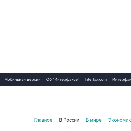
Мобильная версия
Об "Интерфаксе"
Interfax.com
Интерфак
Главное
В России
В мире
Экономик