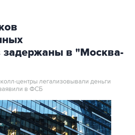
ков
нных
 задержаны в "Москва-
 колл-центры легализовывали деньги
заявили в ФСБ