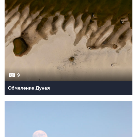
9
Обмеление Дуная