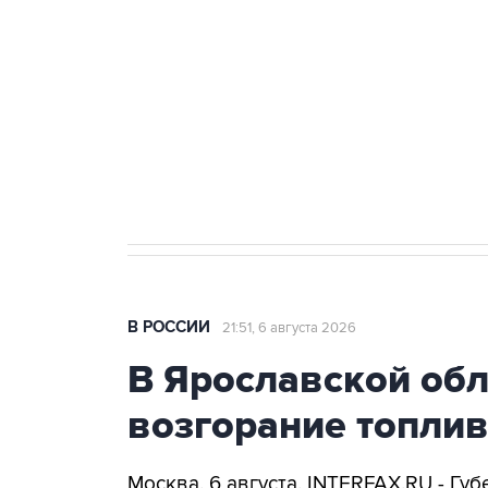
Как российские медицинские т
Социальная реклама, АНО «Национальные приоритеты».
И
Аксенов сообщил о четвертом п
Крым
В РОССИИ
21:51, 6 августа 2026
В Ярославской об
возгорание топли
Москва. 6 августа. INTERFAX.RU - Г