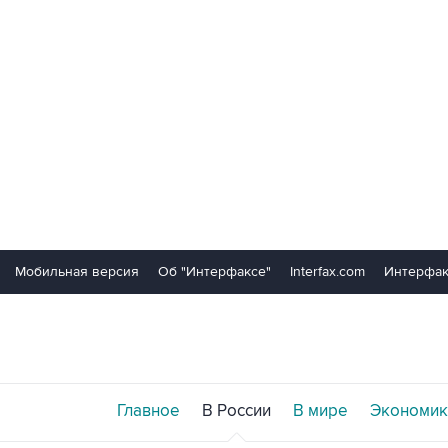
Мобильная версия
Об "Интерфаксе"
Interfax.com
Интерфак
Главное
В России
В мире
Экономик