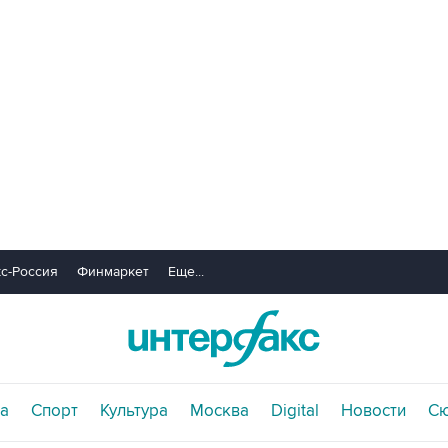
с-Россия
Финмаркет
Еще...
а
Спорт
Культура
Москва
Digital
Новости
С