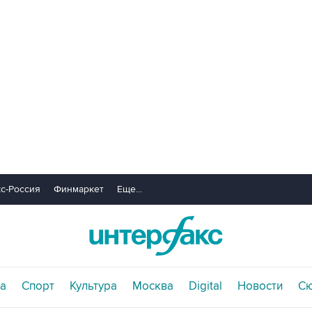
с-Россия
Финмаркет
Еще...
а
Спорт
Культура
Москва
Digital
Новости
С