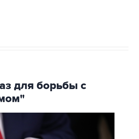
огибшем в результате атаки ВСУ на
аз для борьбы с
мом"