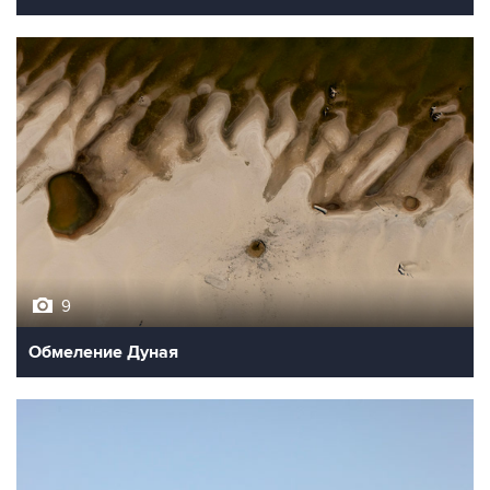
9
Обмеление Дуная