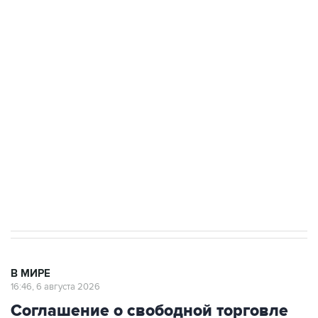
Путин сообщил о решении сосредоточить в
одних руках все службы тыла Минобороны
Как российские медицинские технологии
выходят на мировые рынки
Социальная реклама, АНО «Национальные приоритеты».
ИНН 7725383515 Erid: F7NfYUJCUneVdTRF8PRs
Трамп заявил, что переговоры с Ираном
начнутся в понедельник
В МИРЕ
16:46, 6 августа 2026
Соглашение о свободной торговле