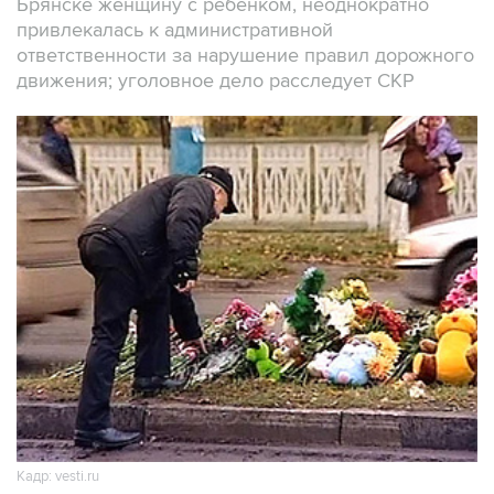
Брянске женщину с ребенком, неоднократно
привлекалась к административной
ответственности за нарушение правил дорожного
движения; уголовное дело расследует СКР
Кадр: vesti.ru