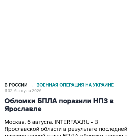
Как российские медицинские технологии
выходят на мировые рынки
Социальная реклама, АНО «Национальные приоритеты».
ИНН 7725383515 Erid: F7NfYUJCUneVdTRF8PRs
Трамп заявил, что переговоры с Ираном
начнутся в понедельник
В РОССИИ
ВОЕННАЯ ОПЕРАЦИЯ НА УКРАИНЕ
→
11:32, 6 августа 2026
Обломки БПЛА поразили НПЗ в
Ярославле
Москва. 6 августа. INTERFAX.RU - В
Ярославской области в результате последней