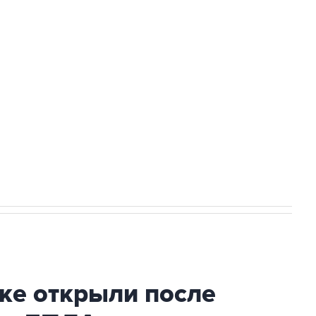
а службе у электросетевых объектов и
НН 7725383515 Erid: F7NfYUJCUneVdwcydK6A
2027 года импорт, выпуск и обращение
ке открыли после