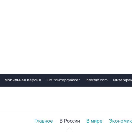
Мобильная версия
Об "Интерфаксе"
Interfax.com
Интерфак
Главное
В России
В мире
Экономик