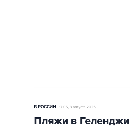
теракт на объекте Росгвардии
Беспилотные технологии и ИИ н
агрокомплексов
Социальная реклама, АНО «Национальные приоритеты».
И
Кабмин РФ разрешил до 1 июля 
бензина Евро 2, Евро 3, Евро 4
В РОССИИ
17:05, 8 августа 2026
Пляжи в Геленджи