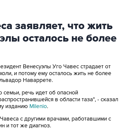
а заявляет, что жить
элы осталось не более
резидент Венесуэлы Уго Чавес страдает от
оли, и потому ему осталось жить не более
альвадор Наваррете.
о семьи, речь идет об опасной
распространившейся в области таза", - сказал
ому изданию
Milenio
.
 Чавеса с другими врачами, работавшими с
н и тот же диагноз.