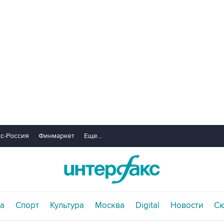
с-Россия
Финмаркет
Еще...
а
Спорт
Культура
Москва
Digital
Новости
С