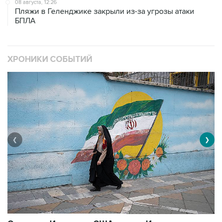
08 августа, 12:26
Пляжи в Геленджике закрыли из-за угрозы атаки
БПЛА
ХРОНИКИ СОБЫТИЙ
❮
❯
В