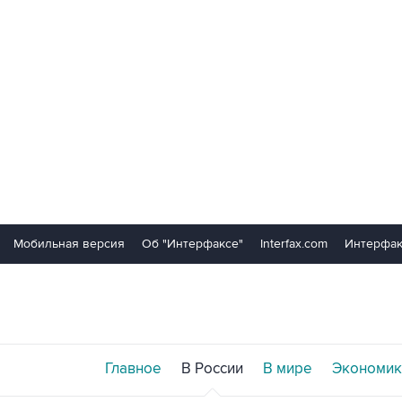
Мобильная версия
Об "Интерфаксе"
Interfax.com
Интерфак
Главное
В России
В мире
Экономик