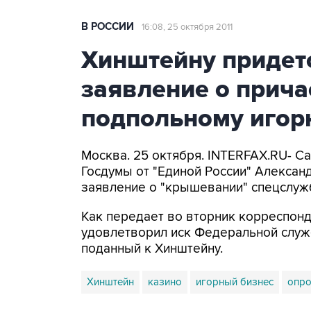
В РОССИИ
16:08, 25 октября 2011
Хинштейну придет
заявление о прича
подпольному игор
Москва. 25 октября. INTERFAX.RU- С
Госдумы от "Единой России" Алексан
заявление о "крышевании" спецслуж
Как передает во вторник корреспонд
удовлетворил иск Федеральной служ
поданный к Хинштейну.
Хинштейн
казино
игорный бизнес
опро