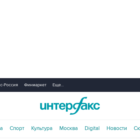
с-Россия
Финмаркет
Еще...
а
Спорт
Культура
Москва
Digital
Новости
С