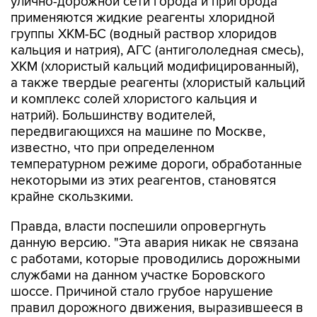
улично-дорожной сети города и пригорода
применяются жидкие реагенты хлоридной
группы ХКМ-БС (водный раствор хлоридов
кальция и натрия), АГС (антигололедная смесь),
ХКМ (хлористый кальций модифицированный),
а также твердые реагенты (хлористый кальций
и комплекс солей хлористого кальция и
натрий). Большинству водителей,
передвигающихся на машине по Москве,
известно, что при определенном
температурном режиме дороги, обработанные
некоторыми из этих реагентов, становятся
крайне скользкими.
Правда, власти поспешили опровергнуть
данную версию. "Эта авария никак не связана
с работами, которые проводились дорожными
службами на данном участке Боровского
шоссе. Причиной стало грубое нарушение
правил дорожного движения, выразившееся в