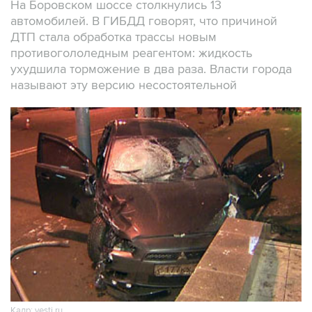
На Боровском шоссе столкнулись 13
автомобилей. В ГИБДД говорят, что причиной
ДТП стала обработка трассы новым
противогололедным реагентом: жидкость
ухудшила торможение в два раза. Власти города
называют эту версию несостоятельной
Кадр: vesti.ru