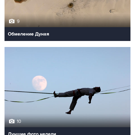
9
Обмеление Дуная
10
Лучшие фото недели