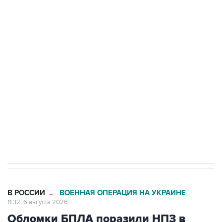
БПЛА на автомобиль в Удмуртии
Путин сообщил о решении сосредоточить в
одних руках все службы тыла Минобороны
Как российские медицинские технологии
выходят на мировые рынки
Социальная реклама, АНО «Национальные приоритеты».
ИНН 7725383515 Erid: F7NfYUJCUneVdTRF8PRs
Трамп заявил, что переговоры с Ираном
начнутся в понедельник
В РОССИИ
ВОЕННАЯ ОПЕРАЦИЯ НА УКРАИНЕ
→
11:32, 6 августа 2026
Обломки БПЛА поразили НПЗ в