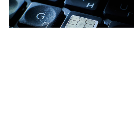
07 августа, 16:31
Сбер получил 2 тысячи заявок на реструктуризацию
кредитов от пострадавших от БПЛА селлеров
07 августа, 16:11
В Запорожской области ввели режим ЧС из-за
перебоев с водоснабжением
07 августа, 15:43
Власти Крыма ожидают роста объемов продажи
бензина со следующей недели