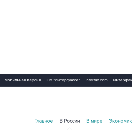
Мобильная версия
Об "Интерфаксе"
Interfax.com
Интерфак
Главное
В России
В мире
Экономик