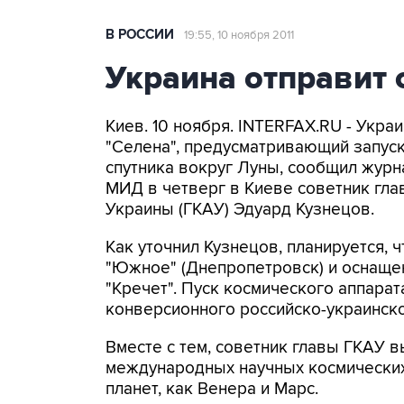
В РОССИИ
19:55, 10 ноября 2011
Украина отправит 
Киев. 10 ноября. INTERFAX.RU - Укра
"Селена", предусматривающий запуск
спутника вокруг Луны, сообщил журн
МИД в четверг в Киеве советник гла
Украины (ГКАУ) Эдуард Кузнецов.
Как уточнил Кузнецов, планируется, ч
"Южное" (Днепропетровск) и оснаще
"Кречет". Пуск космического аппара
конверсионного российско-украинско
Вместе с тем, советник главы ГКАУ в
международных научных космических
планет, как Венера и Марс.