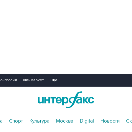
с-Россия
Финмаркет
Еще...
а
Спорт
Культура
Москва
Digital
Новости
С