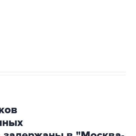
а службе у электросетевых объектов и
НН 7725383515 Erid: F7NfYUJCUneVdwcydK6A
огибшем в результате атаки ВСУ на
ков
нных
 задержаны в "Москва-