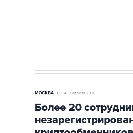
Беспилотные технологии и ИИ н
агрокомплексов
Социальная реклама, АНО «Национальные приоритеты».
И
Аксенов сообщил о четвертом п
Крым
МОСКВА
09:50, 7 августа 2026
Более 20 сотрудни
незарегистрирова
криптообменников