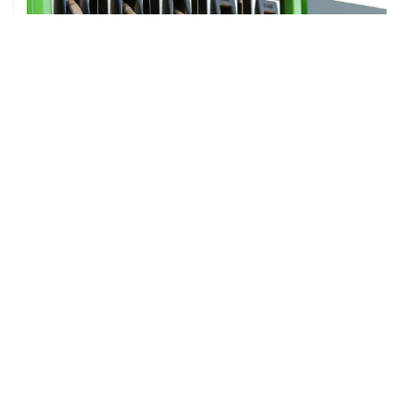
ХРОНИКИ СОБЫТИЙ
❮
❯