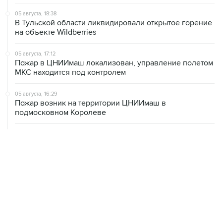
05 августа, 18:38
В Тульской области ликвидировали открытое горение
на объекте Wildberries
05 августа, 17:12
Пожар в ЦНИИмаш локализован, управление полетом
МКС находится под контролем
05 августа, 16:29
Пожар возник на территории ЦНИИмаш в
подмосковном Королеве
05 августа, 16:15
В Домодедово проверят состояние водных объектов
после повреждения склада бытовой химии
05 августа, 16:10
Неизвестность в части бюджета не позволяет ЦБ
уверенно говорить о скором допснижении ставки
05 августа, 15:24