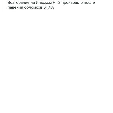
08 августа, 07:35
Минобороны РФ заявило об уничтожении за ночь 397
украинских дронов
08 августа, 06:42
Промышленное предприятие в Самарской области
подверглось атаке БПЛА