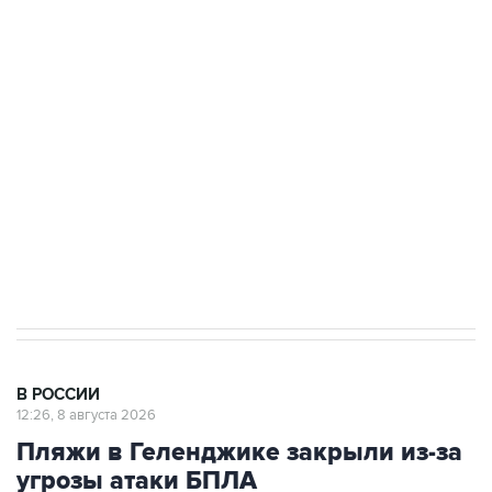
Беспилотные технологии и ИИ на службе у
электросетевых объектов и агрокомплексов
Социальная реклама, АНО «Национальные приоритеты».
ИНН 7725383515 Erid: F7NfYUJCUneVdwcydK6A
Кабмин РФ разрешил до 1 июля 2027 года
импорт, выпуск и обращение бензина Евро 2,
Евро 3, Евро 4
В РОССИИ
12:26, 8 августа 2026
Пляжи в Геленджике закрыли из-за
угрозы атаки БПЛА
Москва. 8 августа. INTERFAX.RU - Власти