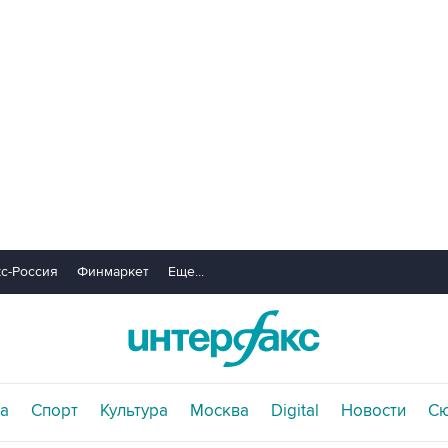
с-Россия
Финмаркет
Еще...
а
Спорт
Культура
Москва
Digital
Новости
С