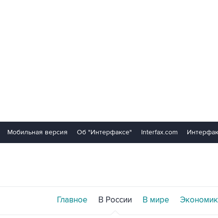
Мобильная версия
Об "Интерфаксе"
Interfax.com
Интерфак
Главное
В России
В мире
Экономик