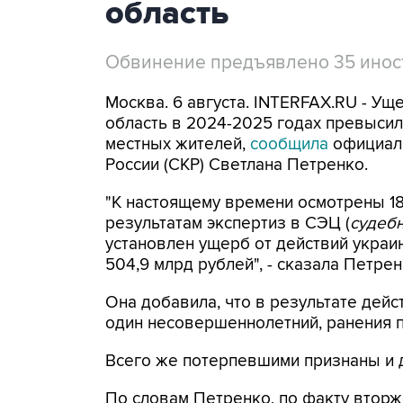
область
Обвинение предъявлено 35 ино
Москва. 6 августа. INTERFAX.RU - Ущ
область в 2024-2025 годах превысил 
местных жителей,
сообщила
официал
России (СКР) Светлана Петренко.
"К настоящему времени осмотрены 18
результатам экспертиз в СЭЦ (
судебн
установлен ущерб от действий укра
504,9 млрд рублей", - сказала Петре
Она добавила, что в результате дейс
один несовершеннолетний, ранения по
Всего же потерпевшими признаны и 
По словам Петренко, по факту вторж