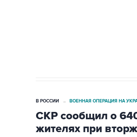
Путин сообщил о решении сосре
тыла Минобороны
Как российские медицинские т
Социальная реклама, АНО «Национальные приоритеты».
И
Трамп заявил, что переговоры 
В РОССИИ
ВОЕННАЯ ОПЕРАЦИЯ НА УКР
→
СКР сообщил о 64
жителях при втор