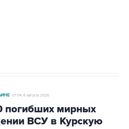
доточить в одних руках все службы
ехнологии выходят на мировые рынки
НН 7725383515 Erid: F7NfYUJCUneVdTRF8PRs
с Ираном начнутся в понедельник
АИНЕ
07:04, 6 августа 2026
0 погибших мирных
жении ВСУ в Курскую