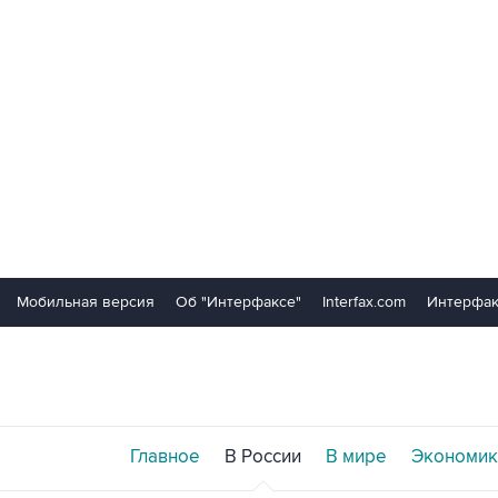
Мобильная версия
Об "Интерфаксе"
Interfax.com
Интерфак
Главное
В России
В мире
Экономик