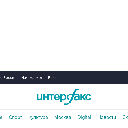
с-Россия
Финмаркет
Еще...
а
Спорт
Культура
Москва
Digital
Новости
С