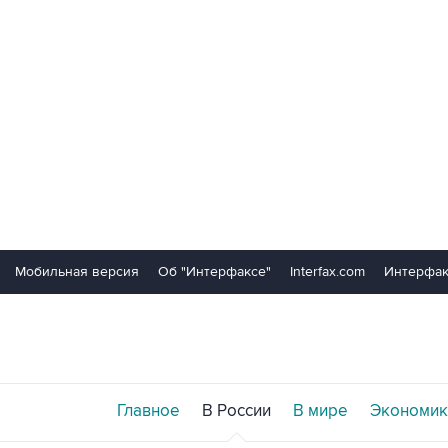
Мобильная версия
Об "Интерфаксе"
Interfax.com
Интерфак
Главное
В России
В мире
Экономик