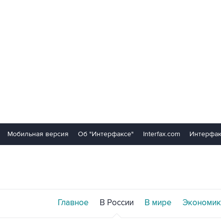
Мобильная версия
Об "Интерфаксе"
Interfax.com
Интерфак
Главное
В России
В мире
Экономик