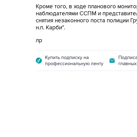
Кроме того, в ходе планового монито
наблюдателями ССПМ и представите
снятия незаконного поста полиции Г
н.п. Карби".
лр
Купить подписку на
Подписа
профессиональную ленту
главных
18:40, 6 августа 2026