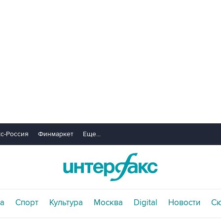
с-Россия
Финмаркет
Еще...
а
Спорт
Культура
Москва
Digital
Новости
С