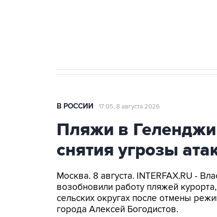
Кабмин РФ разрешил до 1 июля 
бензина Евро 2, Евро 3, Евро 4
В РОССИИ
17:05, 8 августа 2026
Пляжи в Геленджи
снятия угрозы ат
Москва. 8 августа. INTERFAX.RU - Вл
возобновили работу пляжей курорта
сельских округах после отмены режи
города Алексей Богодистов.