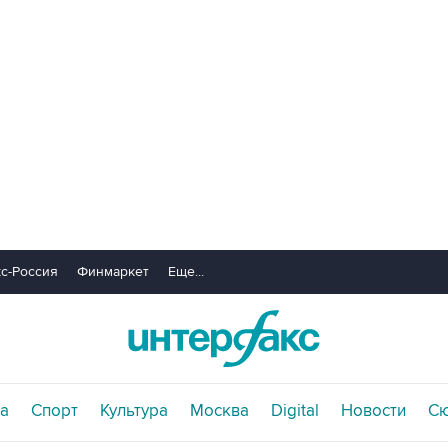
с-Россия
Финмаркет
Еще...
а
Спорт
Культура
Москва
Digital
Новости
С