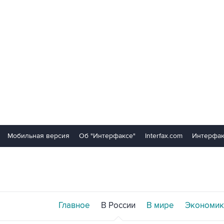
Мобильная версия
Об "Интерфаксе"
Interfax.com
Интерфак
Главное
В России
В мире
Экономик