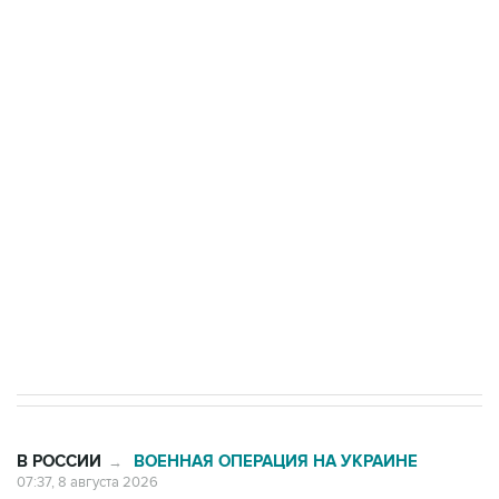
ФСБ сообщила о задержании в Приморье
подростков, готовивших теракт на объекте
Росгвардии
Беспилотные технологии и ИИ на службе у
электросетевых объектов и агрокомплексов
Социальная реклама, АНО «Национальные приоритеты».
ИНН 7725383515 Erid: F7NfYUJCUneVdwcydK6A
Кабмин РФ разрешил до 1 июля 2027 года
импорт, выпуск и обращение бензина Евро 2,
Евро 3, Евро 4
В РОССИИ
ВОЕННАЯ ОПЕРАЦИЯ НА УКРАИНЕ
→
07:37, 8 августа 2026