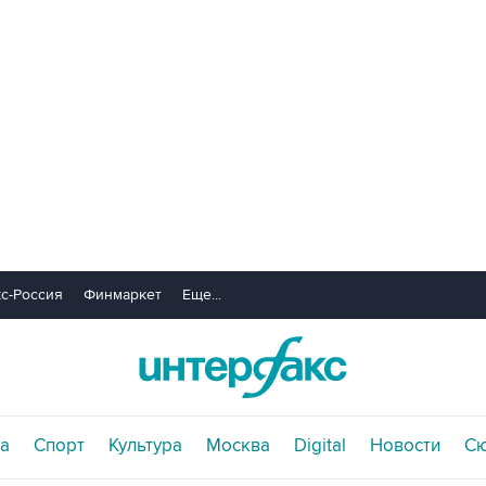
с-Россия
Финмаркет
Еще...
а
Спорт
Культура
Москва
Digital
Новости
С