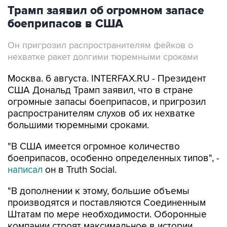
боеприпасов в США
Он пригрозил распространителям фейков о
нехватке ракет долгими тюремными сроками
Москва. 6 августа. INTERFAX.RU - Президент
США Дональд Трамп заявил, что в стране
огромные запасы боеприпасов, и пригрозил
распространителям слухов об их нехватке
большими тюремными сроками.
"В США имеется огромное количество
боеприпасов, особенно определенных типов", -
написал
он в Truth Social.
"В дополнении к этому, большие объемы
производятся и поставляются Соединенным
Штатам по мере необходимости. Оборонные
компании строят максимальное в истории
страны количество заводов и фабрик".