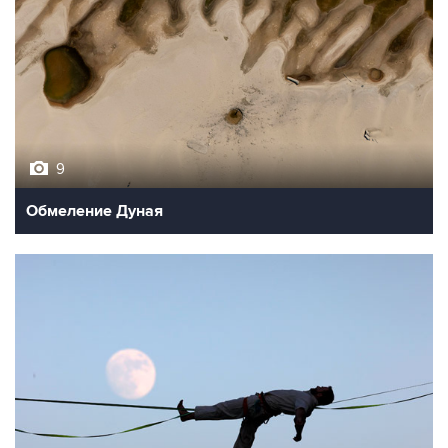
9
Обмеление Дуная