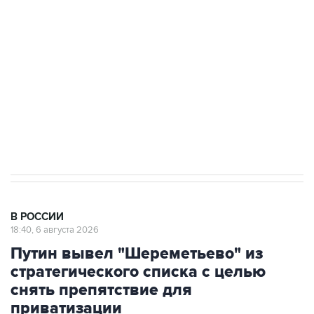
Росгвардии
Как российские медицинские технологии
выходят на мировые рынки
Социальная реклама, АНО «Национальные приоритеты».
ИНН 7725383515 Erid: F7NfYUJCUneVdTRF8PRs
Аксенов сообщил о четвертом погибшем в
результате атаки ВСУ на Крым
В РОССИИ
18:40, 6 августа 2026
Путин вывел "Шереметьево" из
стратегического списка с целью
снять препятствие для
приватизации