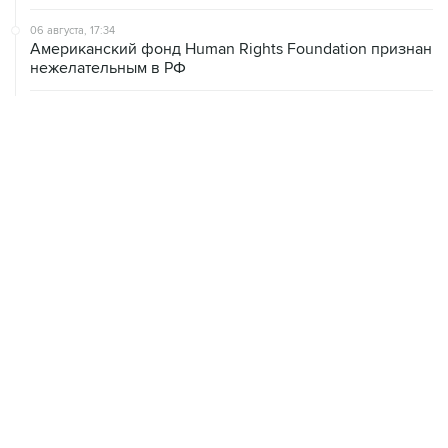
06 августа, 17:34
Американский фонд Human Rights Foundation признан
нежелательным в РФ
06 августа, 17:16
Москва не получала от Еревана официальных
обращений о прекращении концессии Южно-
Кавказской железной дороги
06 августа, 17:03
Пострадавшие от атак на Wildberries селлеры могут
получить отсрочки по налогам