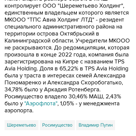
контролирует ООО "Шереметьево Холдинг",
единственным владельцем которого является
МКООО "ТПС Авиа Холдинг ЛТД" - резидент
специального административного района на
территории острова Октябрьский в
Калининградской области. Учредители МКООО
не раскрываются. До редомициляции, которая
произошла в конце 2022 года, компания была
зарегистрирована на Кипре с названием TPS
Avia Holding. Доля в 65,22% в TPS Avia Holding
была у траста в интересах семей Александра
Пономаренко и Александра Скоробогатько,
34,78% было у Аркадия Ротенберга.
Росимущество владело 30,46% МАШ, 2,43%
было у
"Аэрофлота"
, 1,05% - у менеджмента
аэропорта.
Шереметьево
Росимущество
Владимир Путин