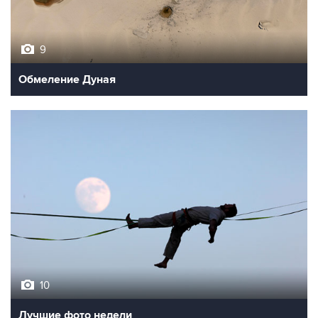
9
Обмеление Дуная
10
Лучшие фото недели