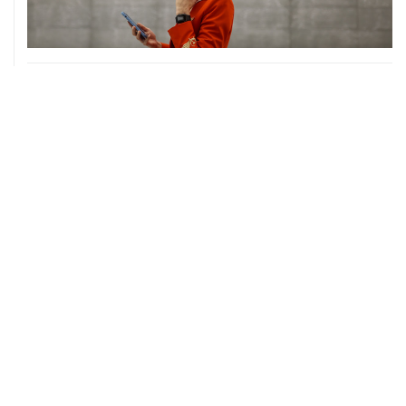
06 августа, 17:34
Американский фонд Human Rights Foundation признан
нежелательным в РФ
06 августа, 17:16
Москва не получала от Еревана официальных
обращений о прекращении концессии Южно-
Кавказской железной дороги
06 августа, 17:03
Пострадавшие от атак на Wildberries селлеры могут
получить отсрочки по налогам