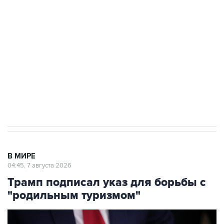
Росгвардии
Как российские медицинские технологии
выходят на мировые рынки
Социальная реклама, АНО «Национальные приоритеты».
ИНН 7725383515 Erid: F7NfYUJCUneVdTRF8PRs
Аксенов сообщил о четвертом погибшем в
результате атаки ВСУ на Крым
В МИРЕ
04:45, 7 августа 2026
Трамп подписал указ для борьбы с
"родильным туризмом"