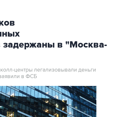
ков
нных
 задержаны в "Москва-
 колл-центры легализовывали деньги
заявили в ФСБ