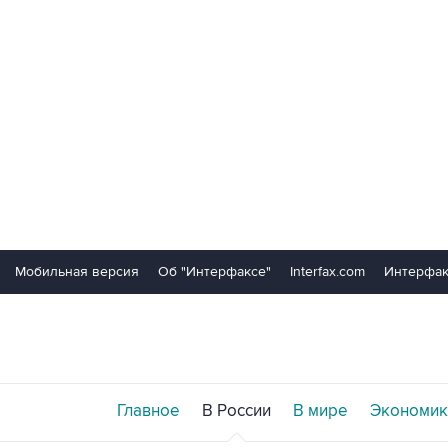
Мобильная версия
Об "Интерфаксе"
Interfax.com
Интерфак
Главное
В России
В мире
Экономик