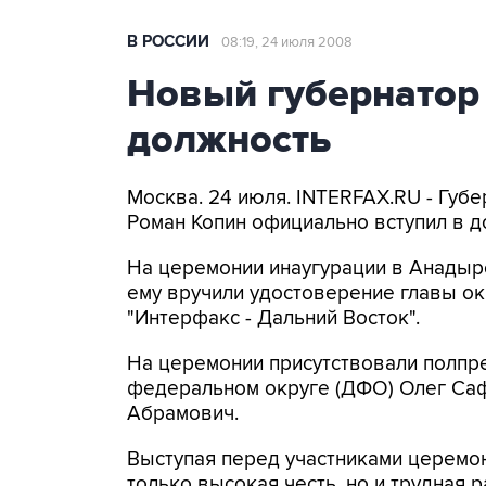
В РОССИИ
08:19, 24 июля 2008
Новый губернатор 
должность
Москва. 24 июля. INTERFAX.RU - Губе
Роман Копин официально вступил в д
На церемонии инаугурации в Анадыре 
ему вручили удостоверение главы ок
"Интерфакс - Дальний Восток".
На церемонии присутствовали полпр
федеральном округе (ДФО) Олег Са
Абрамович.
Выступая перед участниками церемони
только высокая честь, но и трудная р