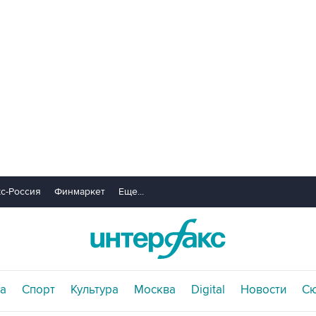
с-Россия
Финмаркет
Еще...
а
Спорт
Культура
Москва
Digital
Новости
С