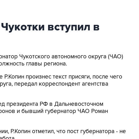
Чукотки вступил в
рнатор Чукотского автономного округа (ЧАО)
олжность главы региона.
Р.Копин произнес текст присяги, после чего
руга, передал корреспондент агентства
ед президента РФ в Дальневосточном
фонов и бывший губернатор ЧАО Роман
и, Р.Копин отметил, что пост губернатора - не
абота.