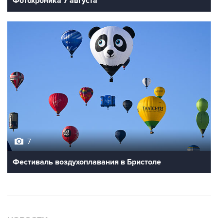
Фотохроника 7 августа
7
Фестиваль воздухоплавания в Бристоле