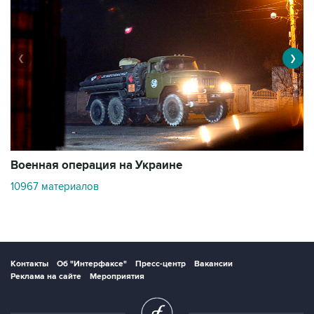
❮
❯
Военная операция на Украине
О
10967 материалов
3
Контакты
Об "Интерфаксе"
Пресс-центр
Вакансии
Реклама на сайте
Мероприятия