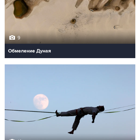
9
Обмеление Дуная