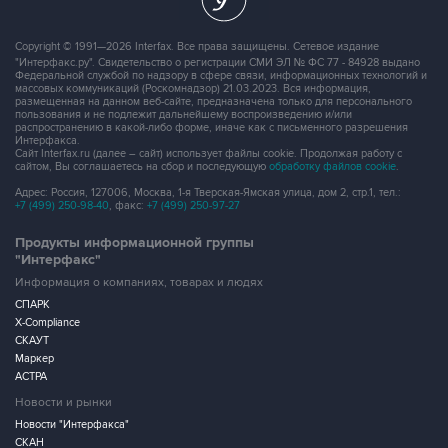
Copyright © 1991—2026 Interfax. Все права защищены. Сетевое издание
"Интерфакс.ру". Свидетельство о регистрации СМИ ЭЛ № ФС 77 - 84928 выдано
Федеральной службой по надзору в сфере связи, информационных технологий и
массовых коммуникаций (Роскомнадзор) 21.03.2023. Вся информация,
размещенная на данном веб-сайте, предназначена только для персонального
пользования и не подлежит дальнейшему воспроизведению и/или
распространению в какой-либо форме, иначе как с письменного разрешения
Интерфакса.
Сайт Interfax.ru (далее – сайт) использует файлы cookie. Продолжая работу с
сайтом, Вы соглашаетесь на сбор и последующую
обработку файлов cookie
.
Адрес: Россия, 127006, Москва, 1-я Тверская-Ямская улица, дом 2, стр.1, тел.:
+7 (499) 250-98-40
, факс:
+7 (499) 250-97-27
Продукты информационной группы
"Интерфакс"
Информация о компаниях, товарах и людях
СПАРК
X-Compliance
СКАУТ
Маркер
АСТРА
Новости и рынки
Новости "Интерфакса"
СКАН