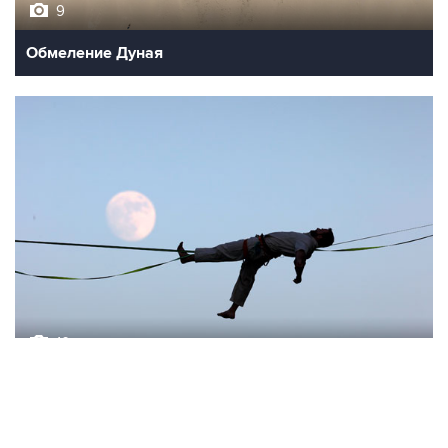
9
Обмеление Дуная
10
Лучшие фото недели