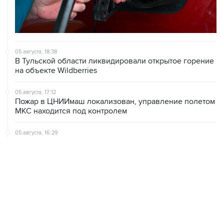
05 августа, 18:38
В Тульской области ликвидировали открытое горение
на объекте Wildberries
05 августа, 17:12
Пожар в ЦНИИмаш локализован, управление полетом
МКС находится под контролем
05 августа, 16:29
Пожар возник на территории ЦНИИмаш в
подмосковном Королеве
05 августа, 16:15
В Домодедово проверят состояние водных объектов
после повреждения склада бытовой химии
ХРОНИКИ СОБЫТИЙ