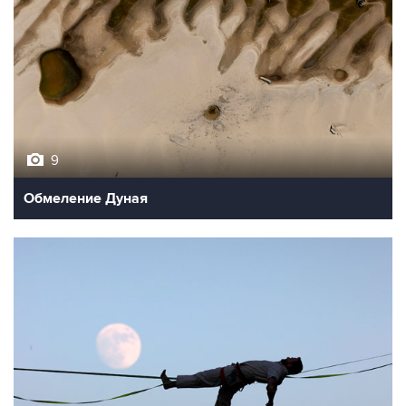
9
Обмеление Дуная