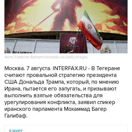
Фото: Fatemeh Bahrami/Anadolu via Getty Images
Москва. 7 августа. INTERFAX.RU - В Тегеране
считают провальной стратегию президента
США Дональда Трампа, который, по мнению
Ирана, пытается его запугать, и призывают
выполнить взятые обязательства для
урегулирования конфликта, заявил спикер
иранского парламента Мохаммад Багер
Галибаф.
В МИРЕ