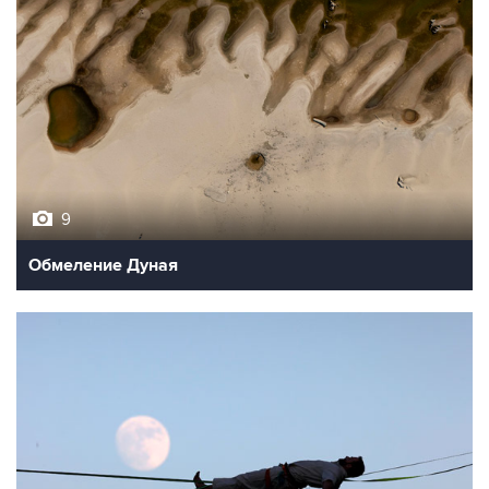
9
Обмеление Дуная