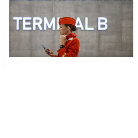
06 августа, 17:34
Американский фонд Human Rights Foundation признан
нежелательным в РФ
06 августа, 17:16
Москва не получала от Еревана официальных
обращений о прекращении концессии Южно-
Кавказской железной дороги
06 августа, 17:03
Пострадавшие от атак на Wildberries селлеры могут
получить отсрочки по налогам