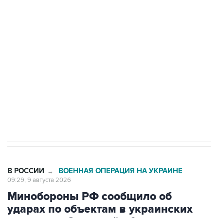
области подверглось атаке БПЛА
Беспилотные технологии и ИИ на службе у
электросетевых объектов и агрокомплексов
Социальная реклама, АНО «Национальные приоритеты».
ИНН 7725383515 Erid: F7NfYUJCUneVdwcydK6A
Кабмин РФ разрешил до 1 июля 2027 года
импорт, выпуск и обращение бензина Евро 2,
Евро 3, Евро 4
В РОССИИ
ВОЕННАЯ ОПЕРАЦИЯ НА УКРАИНЕ
→
09:29, 9 августа 2026
Минобороны РФ сообщило об
ударах по объектам в украинских