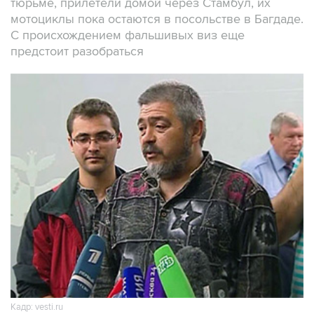
тюрьме, прилетели домой через Стамбул, их
мотоциклы пока остаются в посольстве в Багдаде.
С происхождением фальшивых виз еще
предстоит разобраться
Кадр: vesti.ru