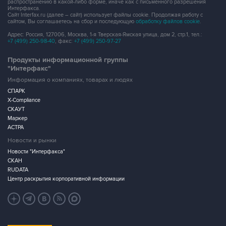
распространению в какой-либо форме, иначе как с письменного разрешения
Интерфакса.
Сайт Interfax.ru (далее – сайт) использует файлы cookie. Продолжая работу с
сайтом, Вы соглашаетесь на сбор и последующую
обработку файлов cookie
.
Адрес: Россия, 127006, Москва, 1-я Тверская-Ямская улица, дом 2, стр.1, тел.:
+7 (499) 250-98-40
, факс:
+7 (499) 250-97-27
Продукты информационной группы
"Интерфакс"
Информация о компаниях, товарах и людях
СПАРК
X-Compliance
СКАУТ
Маркер
АСТРА
Новости и рынки
Новости "Интерфакса"
СКАН
RUDATA
Центр раскрытия корпоративной информации