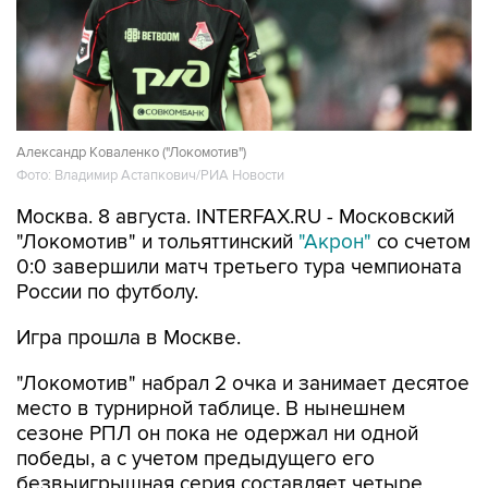
Александр Коваленко ("Локомотив")
Фото: Владимир Астапкович/РИА Новости
Москва. 8 августа. INTERFAX.RU - Московский
"Локомотив" и тольяттинский
"Акрон"
со счетом
0:0 завершили матч третьего тура чемпионата
России по футболу.
Игра прошла в Москве.
"Локомотив" набрал 2 очка и занимает десятое
место в турнирной таблице. В нынешнем
сезоне РПЛ он пока не одержал ни одной
победы, а с учетом предыдущего его
безвыигрышная серия составляет четыре