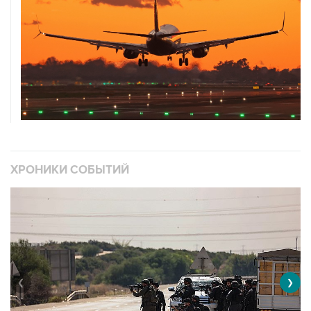
ХРОНИКИ СОБЫТИЙ
❮
❯