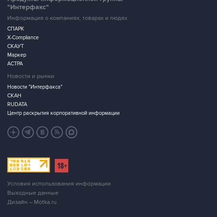
"Интерфакс"
Информация о компаниях, товарах и людях
СПАРК
X-Compliance
СКАУТ
Маркер
АСТРА
Новости и рынки
Новости "Интерфакса"
СКАН
RUDATA
Центр раскрытия корпоративной информации
Условия использования информации
Выходные данные
Дизайн – Motka.ru