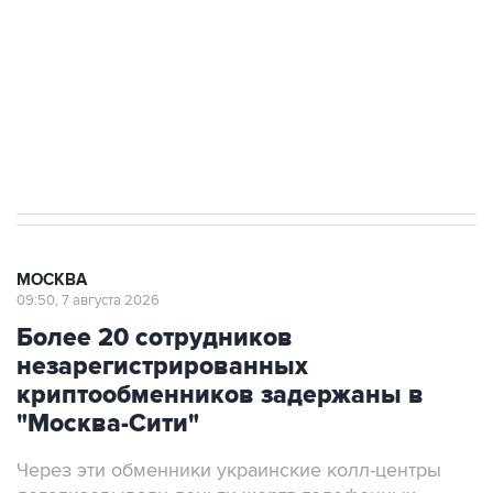
Как российские медицинские технологии
выходят на мировые рынки
Социальная реклама, АНО «Национальные приоритеты».
ИНН 7725383515 Erid: F7NfYUJCUneVdTRF8PRs
Аксенов сообщил о четвертом погибшем в
результате атаки ВСУ на Крым
МОСКВА
09:50, 7 августа 2026
Более 20 сотрудников
незарегистрированных
криптообменников задержаны в
"Москва-Сити"
Через эти обменники украинские колл-центры