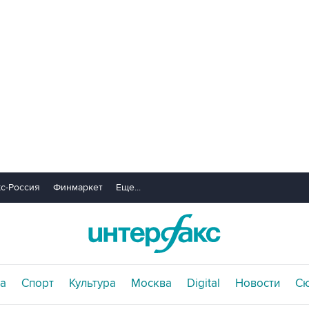
с-Россия
Финмаркет
Еще...
а
Спорт
Культура
Москва
Digital
Новости
С