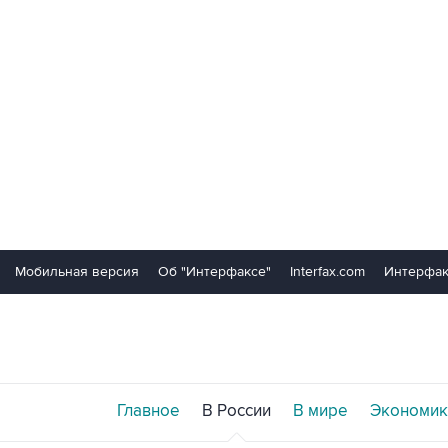
Мобильная версия
Об "Интерфаксе"
Interfax.com
Интерфак
Главное
В России
В мире
Экономик