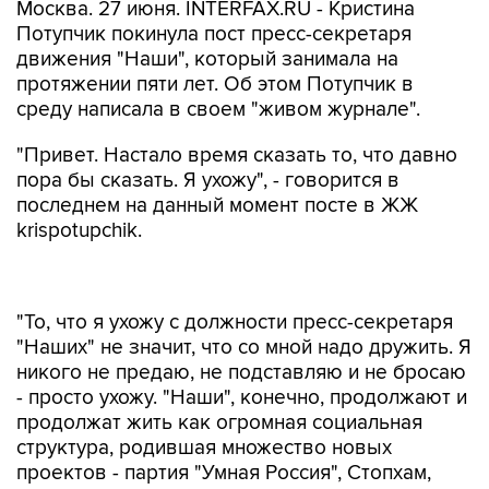
Москва. 27 июня. INTERFAX.RU - Кристина
Потупчик покинула пост пресс-секретаря
движения "Наши", который занимала на
протяжении пяти лет. Об этом Потупчик в
среду написала в своем "живом журнале".
"Привет. Настало время сказать то, что давно
пора бы сказать. Я ухожу", - говорится в
последнем на данный момент посте в ЖЖ
krispotupchik.
"То, что я ухожу с должности пресс-секретаря
"Наших" не значит, что со мной надо дружить. Я
никого не предаю, не подставляю и не бросаю
- просто ухожу. "Наши", конечно, продолжают и
продолжат жить как огромная социальная
структура, родившая множество новых
проектов - партия "Умная Россия", Стопхам,
защита Цаговского леса и многие другие", -
написала бывшая пресс-секретарь.