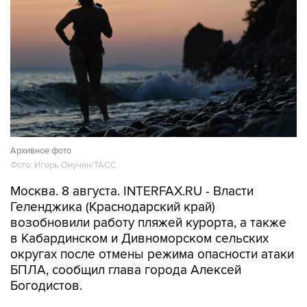
Архивное фото
Фото: Игорь Онучин/ТАСС
Москва. 8 августа. INTERFAX.RU - Власти
Геленджика (Краснодарский край)
возобновили работу пляжей курорта, а также
в Кабардинском и Дивноморском сельских
округах после отмены режима опасности атаки
БПЛА, сообщил глава города Алексей
Богодистов.
"Уважаемые жители и гости Геленджика, все
пляжные территории открыты", - написал он в