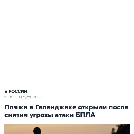
электросетевых объектов и агрокомплексов
Социальная реклама, АНО «Национальные приоритеты».
ИНН 7725383515 Erid: F7NfYUJCUneVdwcydK6A
Кабмин РФ разрешил до 1 июля 2027 года
импорт, выпуск и обращение бензина Евро 2,
Евро 3, Евро 4
В РОССИИ
17:05, 8 августа 2026
Пляжи в Геленджике открыли после
снятия угрозы атаки БПЛА