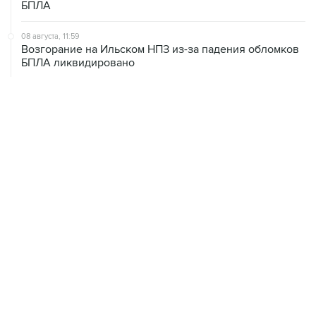
08 августа, 11:59
Возгорание на Ильском НПЗ из-за падения обломков
БПЛА ликвидировано
08 августа, 10:07
В Красноярском крае во время сплава по реке
пропала семья
08 августа, 09:22
Топливо в Севастополе в субботу поступит в продажу
на 13 АЗС сети "Атан"