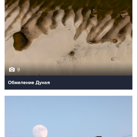
9
Обмеление Дуная