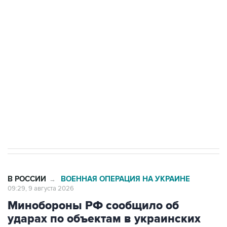
Промышленное предприятие в Самарской
области подверглось атаке БПЛА
Беспилотные технологии и ИИ на службе у
электросетевых объектов и агрокомплексов
Социальная реклама, АНО «Национальные приоритеты».
ИНН 7725383515 Erid: F7NfYUJCUneVdwcydK6A
Кабмин РФ разрешил до 1 июля 2027 года
импорт, выпуск и обращение бензина Евро 2,
Евро 3, Евро 4
В РОССИИ
ВОЕННАЯ ОПЕРАЦИЯ НА УКРАИНЕ
→
09:29, 9 августа 2026
Минобороны РФ сообщило об
ударах по объектам в украинских